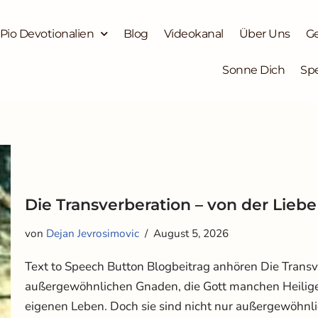
 Pio Devotionalien
Blog
Videokanal
Über Uns
G
Sonne Dich
Sp
Die Transverberation – von der Lieb
von
Dejan Jevrosimovic
August 5, 2026
Text to Speech Button Blogbeitrag anhören Die Transv
außergewöhnlichen Gnaden, die Gott manchen Heiligen
eigenen Leben. Doch sie sind nicht nur außergewöhnli