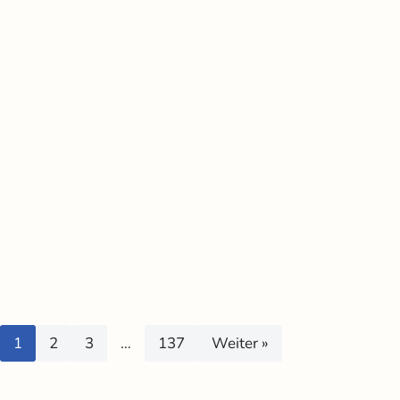
1
2
3
…
137
Weiter »