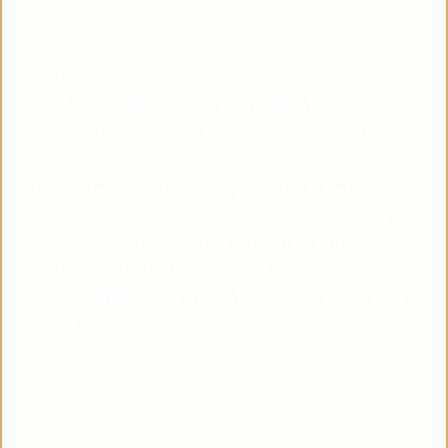
Lieber Leser,
Suchen Sie in diesen unruhigen Zeiten nach einem
Symbol des Glaubens, das Ihnen dabei helfen kann,
eine tiefere Verbindung zu Pater Pio aufzubauen?
Viele haben diese Erfahrung gemacht: Je mehr sie
sich von Pater Pio inspirieren ließen, desto ruhiger
wurden die Stürme in ihrem Leben. Das Vertrauen in
die himmlische Hilfe wächst, und die Gewissheit, dass
Gott uns NIEMALS verlässt, komme was wolle, wird
immer stärker.