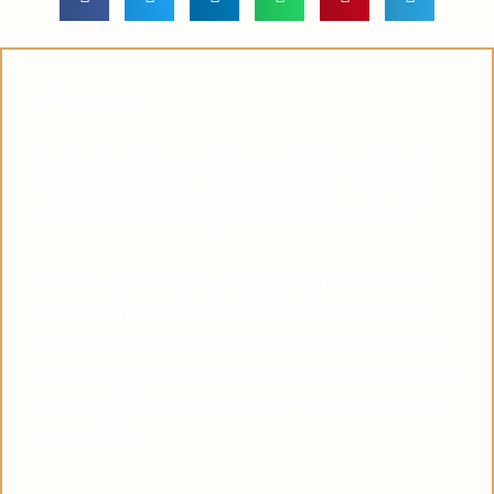
Lieber Leser,
Suchen Sie in diesen unruhigen Zeiten nach einem
Symbol des Glaubens, das Ihnen dabei helfen kann,
eine tiefere Verbindung zu Pater Pio aufzubauen?
Viele haben diese Erfahrung gemacht: Je mehr sie
sich von Pater Pio inspirieren ließen, desto ruhiger
wurden die Stürme in ihrem Leben. Das Vertrauen in
die himmlische Hilfe wächst, und die Gewissheit, dass
Gott uns NIEMALS verlässt, komme was wolle, wird
immer stärker.