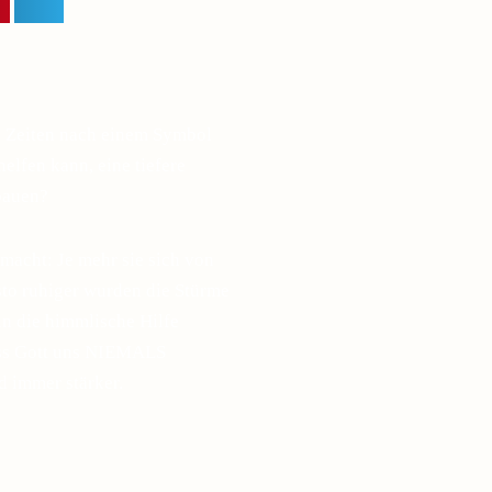
n Zeiten nach einem Symbol
elfen kann, eine tiefere
bauen?
macht: Je mehr sie sich von
esto ruhiger wurden die Stürme
in die himmlische Hilfe
ass Gott uns NIEMALS
d immer stärker.