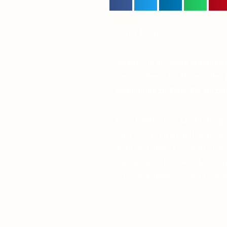
Lieber Leser,
Suchen Sie in diesen unruhige
des Glaubens, das Ihnen dabei h
Verbindung zu Pater Pio aufzu
Viele haben diese Erfahrung ge
Pater Pio inspirieren ließen, d
in ihrem Leben. Das Vertrauen 
wächst, und die Gewissheit, d
verlässt, komme was wolle, wir