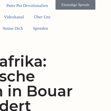
Einmalige Spende
Pater Pio Devotionalien
Videokanal
Über Uns
Sonne Dich
Spenden
afrika:
ische
n in Bouar
dert