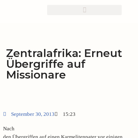
Zum
Inhalt
springen
Zentralafrika: Erneut
Übergriffe auf
Missionare
September 30, 2013
15:23
Nach
den Übergriffen auf einen Karmelitenpater vor einigen