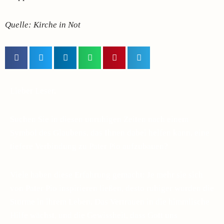
Quelle: Kirche in Not
Lieber Leser,
Suchen Sie in diesen unruhigen Zeiten nach einem
Symbol des Glaubens, das Ihnen dabei helfen kann, eine
tiefere Verbindung zu Pater Pio aufzubauen?
Viele haben diese Erfahrung gemacht: Je mehr sie sich
von Pater Pio inspirieren ließen, desto ruhiger wurden die
Stürme in ihrem Leben. Das Vertrauen in die himmlische
Hilfe wächst, und die Gewissheit, dass Gott uns