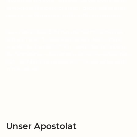
Suchen Sie in diesen unruhigen Zeiten nach einem
Symbol des Glaubens, das Ihnen dabei helfen kann,
eine tiefere Verbindung zu Pater Pio aufzubauen?
Viele haben diese Erfahrung gemacht: Je mehr sie
sich von Pater Pio inspirieren ließen, desto ruhiger
wurden die Stürme in ihrem Leben. Das Vertrauen in
die himmlische Hilfe wächst, und die Gewissheit, dass
Gott uns NIEMALS verlässt, komme was wolle, wird
immer stärker.
Unser Apostolat