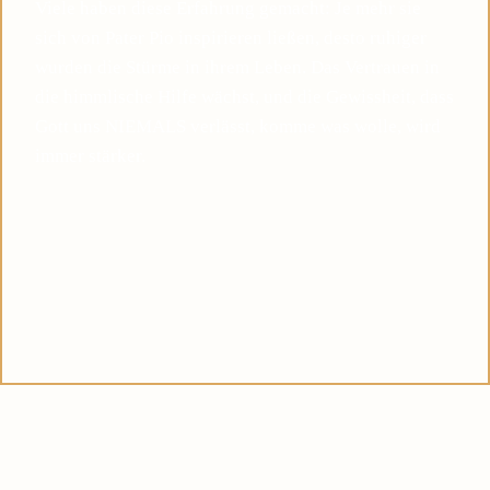
Viele haben diese Erfahrung gemacht: Je mehr sie
sich von Pater Pio inspirieren ließen, desto ruhiger
wurden die Stürme in ihrem Leben. Das Vertrauen in
die himmlische Hilfe wächst, und die Gewissheit, dass
Gott uns NIEMALS verlässt, komme was wolle, wird
immer stärker.