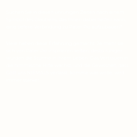
Suchen Sie in diesen unruhigen Zeiten nach einem
Symbol des Glaubens, das Ihnen dabei helfen kann,
eine tiefere Verbindung zu Pater Pio aufzubauen?
Viele haben diese Erfahrung gemacht: Je mehr sie
sich von Pater Pio inspirieren ließen, desto ruhiger
wurden die Stürme in ihrem Leben. Das Vertrauen in
die himmlische Hilfe wächst, und die Gewissheit, dass
Gott uns NIEMALS verlässt, komme was wolle, wird
immer stärker.