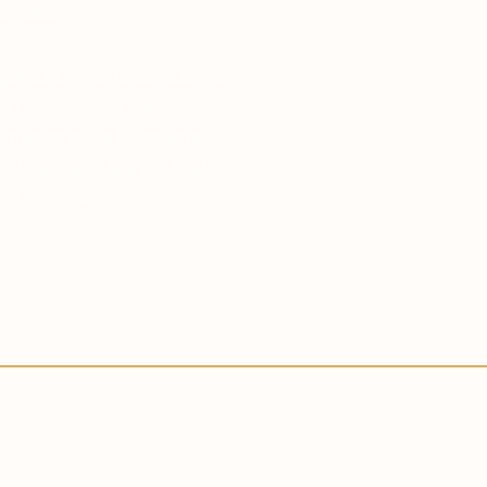
zubauen?
gemacht: Je mehr sie sich von
desto ruhiger wurden die
ertrauen in die himmlische
sheit, dass Gott uns NIEMALS
ird immer stärker.