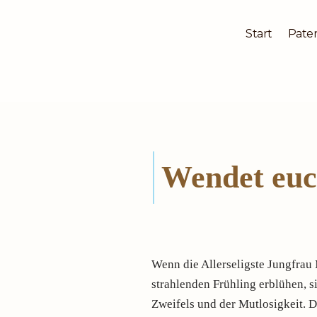
Start
Pater
Zum
Inhalt
springen
Wendet euc
Wenn die Allerseligste Jungfrau M
strahlenden Frühling erblühen, s
Zweifels und der Mutlosigkeit. D