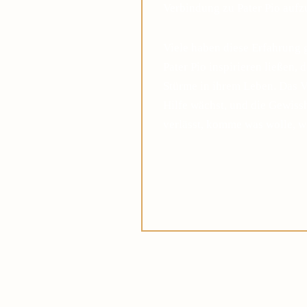
Verbindung zu Pater Pio auf
Viele haben diese Erfahrung 
Pater Pio inspirieren ließen, 
Stürme in ihrem Leben. Das V
Hilfe wächst, und die Gewis
verlässt, komme was wolle, w