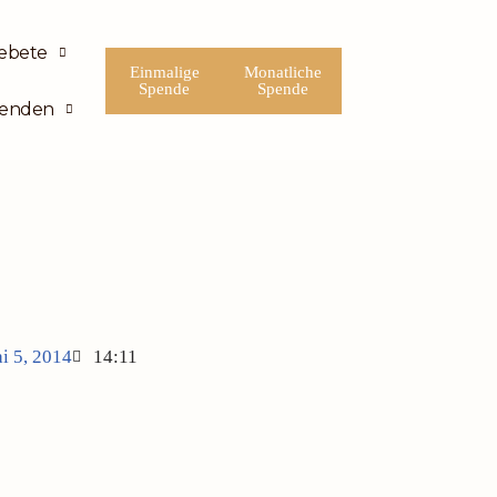
ebete
Einmalige
Monatliche
Spende
Spende
enden
i 5, 2014
14:11