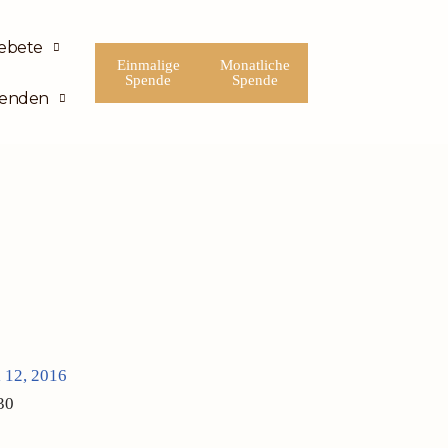
ebete
Einmalige
Monatliche
Spende
Spende
enden
 12, 2016
30