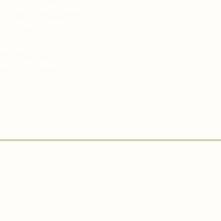
gemacht: Je mehr sie sich von
desto ruhiger wurden die
ertrauen in die himmlische
sheit, dass Gott uns NIEMALS
ird immer stärker.