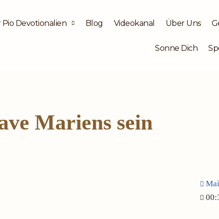
 Pio Devotionalien
Blog
Videokanal
Über Uns
G
Sonne Dich
Sp
ve Mariens sein
Mai
00: