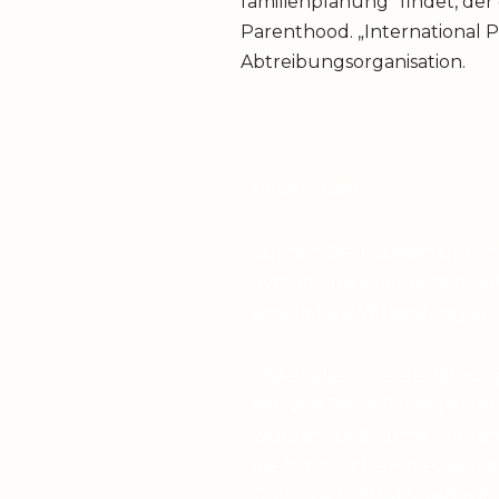
familienplanung“ findet, der
Parenthood. „International P
Abtreibungsorganisation.
Lieber Leser,
Suchen Sie in diesen unru
Symbol des Glaubens, das I
eine tiefere Verbindung zu
Viele haben diese Erfahrun
sich von Pater Pio inspirier
wurden die Stürme in ihrem
die himmlische Hilfe wächst,
Gott uns NIEMALS verlässt,