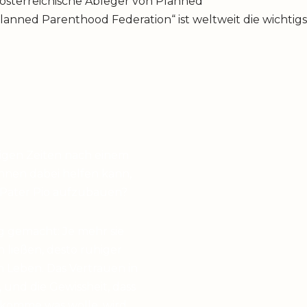
 österreichische Ableger von Planned
lanned Parenthood Federation“ ist weltweit die wichtigs
higen Zeiten nach einem
hnen dabei helfen kann,
 Pater Pio aufzubauen?
g gemacht: Je mehr sie
en ließen, desto ruhiger
 Leben. Das Vertrauen in
 und die Gewissheit, dass
 komme was wolle, wird