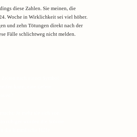
dings diese Zahlen. Sie meinen, die
4. Woche in Wirklichkeit sei viel höher.
gen und zehn Tötungen direkt nach der
ese Fälle schlichtweg nicht melden.
n Zeiten nach einem Symbol
elfen kann, eine tiefere
bauen?
macht: Je mehr sie sich von
esto ruhiger wurden die Stürme
in die himmlische Hilfe