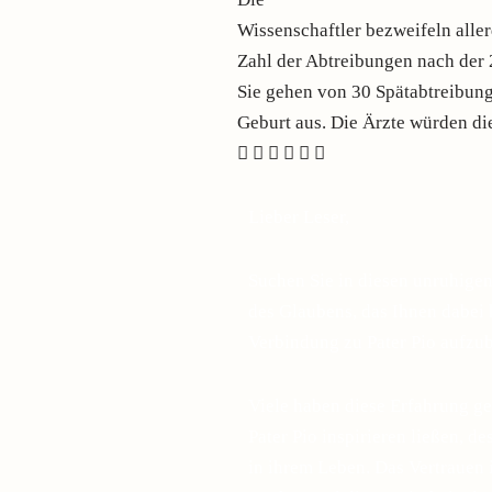
Wissenschaftler bezweifeln aller
Zahl der Abtreibungen nach der 2
Sie gehen von 30 Spätabtreibun
Geburt aus. Die Ärzte würden di
Lieber Leser,
Suchen Sie in diesen unruhige
des Glaubens, das Ihnen dabei h
Verbindung zu Pater Pio aufzu
Viele haben diese Erfahrung ge
Pater Pio inspirieren ließen, d
in ihrem Leben. Das Vertrauen 