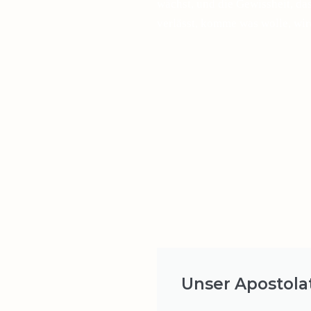
wächst, und die Gewissheit, d
verlässt, komme was wolle, wir
Unser Apostola