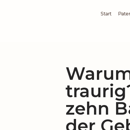
Start
Pater
Zum
Inhalt
springen
Warum 
traurig
zehn B
der Ge