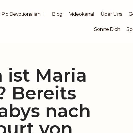
 Pio Devotionalien
Blog
Videokanal
Über Uns
G
Sonne Dich
Sp
ist Maria
? Bereits
abys nach
burt von