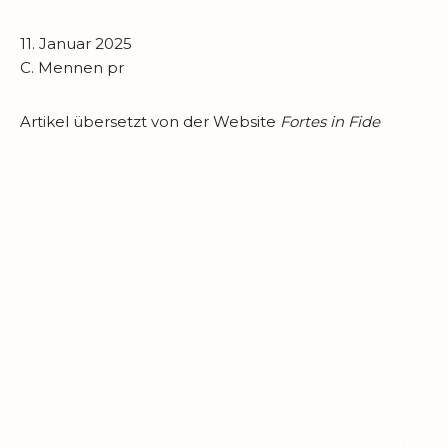
11. Januar 2025
C. Mennen pr
Artikel übersetzt von der Website
Fortes in Fide
Lieber Leser,
Suchen Sie in diesen unruhigen Zeiten nach einem
Symbol des Glaubens, das Ihnen dabei helfen kann,
eine tiefere Verbindung zu Pater Pio aufzubauen?
Viele haben diese Erfahrung gemacht: Je mehr sie
sich von Pater Pio inspirieren ließen, desto ruhiger
wurden die Stürme in ihrem Leben. Das Vertrauen in