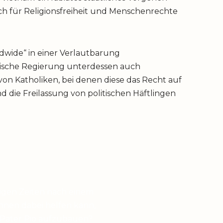
ich für Religionsfreiheit und Menschenrechte
rldwide“ in einer Verlautbarung
listische Regierung unterdessen auch
n Katholiken, bei denen diese das Recht auf
 die Freilassung von politischen Häftlingen
higen Zeiten nach einem
hnen dabei helfen kann,
 Pater Pio aufzubauen?