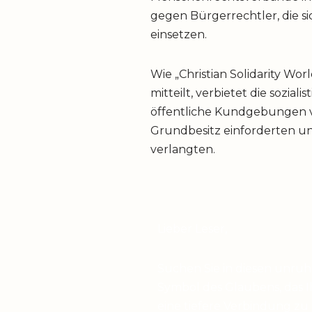
gegen Bürgerrechtler, die s
einsetzen.
Wie „Christian Solidarity Wo
mitteilt, verbietet die sozia
öffentliche Kundgebungen vo
Grundbesitz einforderten und
verlangten.
Lieber Leser,
Suchen Sie in diesen unru
Symbol des Glaubens, das I
eine tiefere Verbindung zu