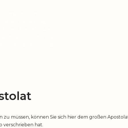
g gemacht: Je mehr sie
en ließen, desto ruhiger
 Leben. Das Vertrauen in
 und die Gewissheit, dass
 komme was wolle, wird
tolat
u müssen, können Sie sich hier dem großen Apostolat 
io verschrieben hat.