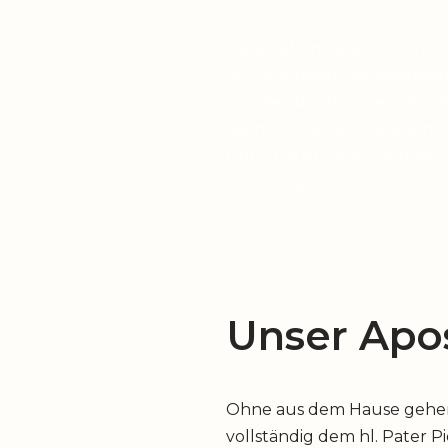
Viele haben diese Erfahrun
sich von Pater Pio inspirier
wurden die Stürme in ihrem
die himmlische Hilfe wächst,
Gott uns NIEMALS verlässt,
immer stärker.
Unser Apos
Ohne aus dem Hause gehen z
vollständig dem hl. Pater P