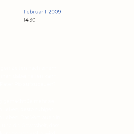
Februar 1, 2009
14:30
higen Zeiten nach einem
hnen dabei helfen kann,
 Pater Pio aufzubauen?
g gemacht: Je mehr sie
en ließen, desto ruhiger
 Leben. Das Vertrauen in
 und die Gewissheit, dass
 komme was wolle, wird