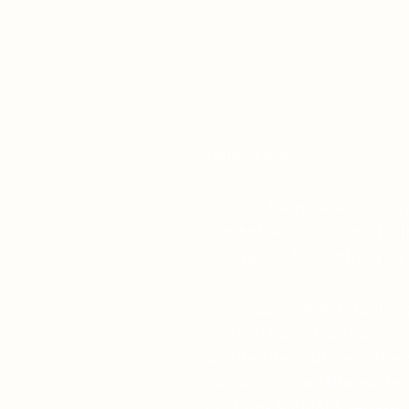
Lieber Leser,
Suchen Sie in diesen unru
Symbol des Glaubens, das I
eine tiefere Verbindung zu
Viele haben diese Erfahrun
sich von Pater Pio inspirier
wurden die Stürme in ihrem
die himmlische Hilfe wächst,
Gott uns NIEMALS verlässt,