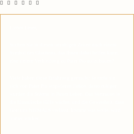
Lieber Leser,
Suchen Sie in diesen unruhigen Zeiten nach einem
Symbol des Glaubens, das Ihnen dabei helfen kann,
eine tiefere Verbindung zu Pater Pio aufzubauen?
Viele haben diese Erfahrung gemacht: Je mehr sie
sich von Pater Pio inspirieren ließen, desto ruhiger
wurden die Stürme in ihrem Leben. Das Vertrauen in
die himmlische Hilfe wächst, und die Gewissheit, dass
Gott uns NIEMALS verlässt, komme was wolle, wird
immer stärker.