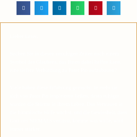
Lieber Leser,
Suchen Sie in diesen unruhigen Zeiten nach einem
Symbol des Glaubens, das Ihnen dabei helfen kann,
eine tiefere Verbindung zu Pater Pio aufzubauen?
Viele haben diese Erfahrung gemacht: Je mehr sie
sich von Pater Pio inspirieren ließen, desto ruhiger
wurden die Stürme in ihrem Leben. Das Vertrauen in
die himmlische Hilfe wächst, und die Gewissheit, dass
Gott uns NIEMALS verlässt, komme was wolle, wird
immer stärker.