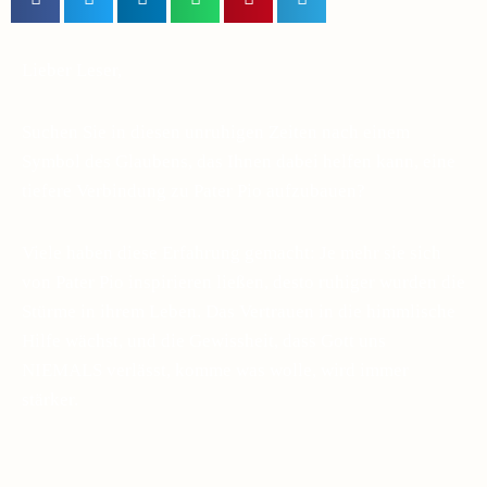
Lieber Leser,
Suchen Sie in diesen unruhigen Zeiten nach einem
Symbol des Glaubens, das Ihnen dabei helfen kann, eine
tiefere Verbindung zu Pater Pio aufzubauen?
Viele haben diese Erfahrung gemacht: Je mehr sie sich
von Pater Pio inspirieren ließen, desto ruhiger wurden die
Stürme in ihrem Leben. Das Vertrauen in die himmlische
Hilfe wächst, und die Gewissheit, dass Gott uns
NIEMALS verlässt, komme was wolle, wird immer
stärker.