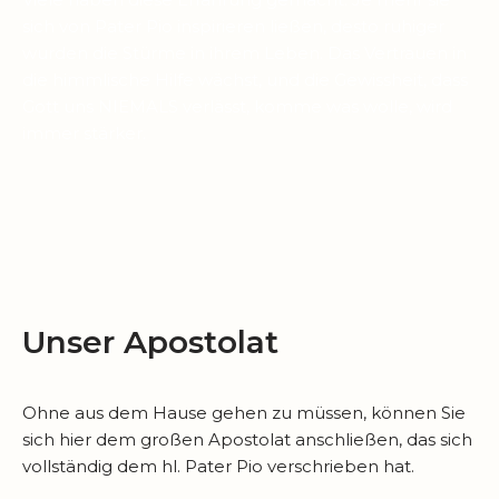
sich von Pater Pio inspirieren ließen, desto ruhiger
wurden die Stürme in ihrem Leben. Das Vertrauen in
die himmlische Hilfe wächst, und die Gewissheit, dass
Gott uns NIEMALS verlässt, komme was wolle, wird
immer stärker.
Unser Apostolat
Ohne aus dem Hause gehen zu müssen, können Sie
sich hier dem großen Apostolat anschließen, das sich
vollständig dem hl. Pater Pio verschrieben hat.