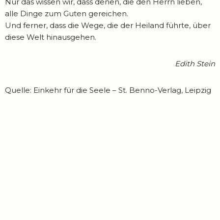
Nur das wissen wir, dass denen, die den Herrn lieben,
alle Dinge zum Guten gereichen.
Und ferner, dass die Wege, die der Heiland führte, über
diese Welt hinausgehen.
Edith Stein
Quelle: Einkehr für die Seele – St. Benno-Verlag, Leipzig
Lieber Leser,
Suchen Sie in diesen unruhigen Zeiten nach einem
Symbol des Glaubens, das Ihnen dabei helfen kann,
eine tiefere Verbindung zu Pater Pio aufzubauen?
Viele haben diese Erfahrung gemacht: Je mehr sie