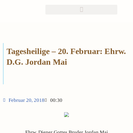
Zum
Inhalt
springen
Tagesheilige – 20. Februar: Ehrw.
D.G. Jordan Mai
Februar 20, 2018
00:30
Ehrw. Diener Gottes Bruder Jordan Mai