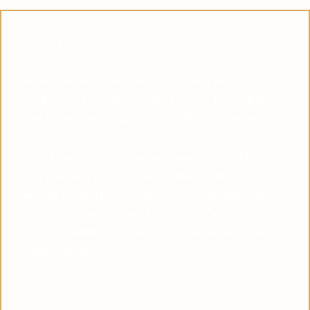
Lieber Leser,
Suchen Sie in diesen unruhigen Zeiten nach einem
Symbol des Glaubens, das Ihnen dabei helfen kann,
eine tiefere Verbindung zu Pater Pio aufzubauen?
Viele haben diese Erfahrung gemacht: Je mehr sie
sich von Pater Pio inspirieren ließen, desto ruhiger
wurden die Stürme in ihrem Leben. Das Vertrauen in
die himmlische Hilfe wächst, und die Gewissheit, dass
Gott uns NIEMALS verlässt, komme was wolle, wird
immer stärker.