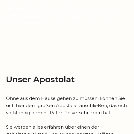
wurden die Stürme in ihrem Leben. Das Vertrauen in
die himmlische Hilfe wächst, und die Gewissheit, dass
Gott uns NIEMALS verlässt, komme was wolle, wird
immer stärker.
Unser Apostolat
Ohne aus dem Hause gehen zu müssen, können Sie
sich hier dem großen Apostolat anschließen, das sich
vollständig dem hl. Pater Pio verschrieben hat.
Sie werden alles erfahren über einen der