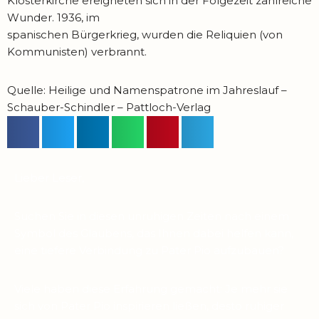
Klosterkirche ereigneten sich in der Folgezeit zahlreiche
Wunder. 1936, im
spanischen Bürgerkrieg, wurden die Reliquien (von
Kommunisten) verbrannt.
Quelle: Heilige und Namenspatrone im Jahreslauf –
Schauber-Schindler – Pattloch-Verlag
Lieber Leser,
Suchen Sie in diesen unruhigen Zeiten nach einem
Symbol des Glaubens, das Ihnen dabei helfen kann,
eine tiefere Verbindung zu Pater Pio aufzubauen?
Viele haben diese Erfahrung gemacht: Je mehr sie
sich von Pater Pio inspirieren ließen, desto ruhiger