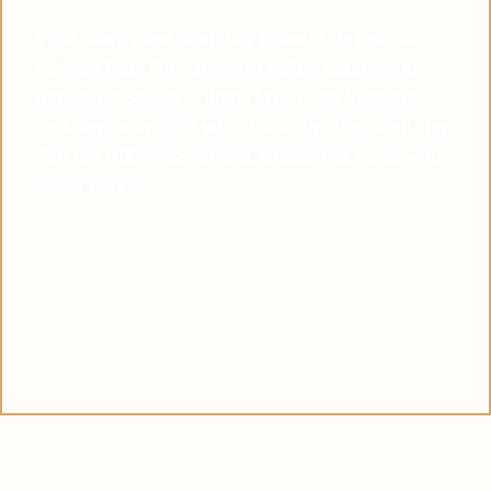
Viele haben diese Erfahrung gemacht: Je mehr sie
sich von Pater Pio inspirieren ließen, desto ruhiger
wurden die Stürme in ihrem Leben. Das Vertrauen in
die himmlische Hilfe wächst, und die Gewissheit, dass
Gott uns NIEMALS verlässt, komme was wolle, wird
immer stärker.