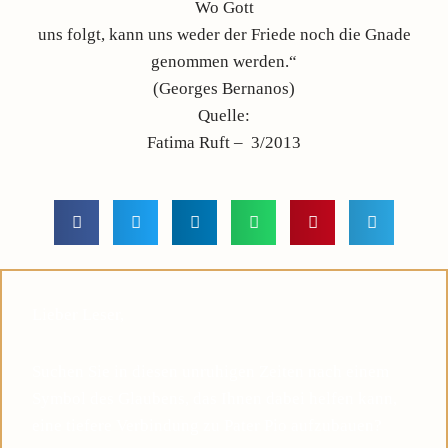
Wo Gott
uns folgt, kann uns weder der Friede noch die Gnade
genommen werden.“
(Georges Bernanos)
Quelle:
Fatima Ruft – 3/2013
Lieber Leser,
Suchen Sie in diesen unruhigen Zeiten nach einem
Symbol des Glaubens, das Ihnen dabei helfen kann,
eine tiefere Verbindung zu Pater Pio aufzubauen?