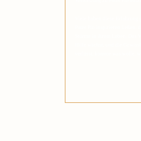
Verbindung zu Pater Pio auf
Viele haben diese Erfahrung 
Pater Pio inspirieren ließen, 
Stürme in ihrem Leben. Das V
Hilfe wächst, und die Gewis
verlässt, komme was wolle, w