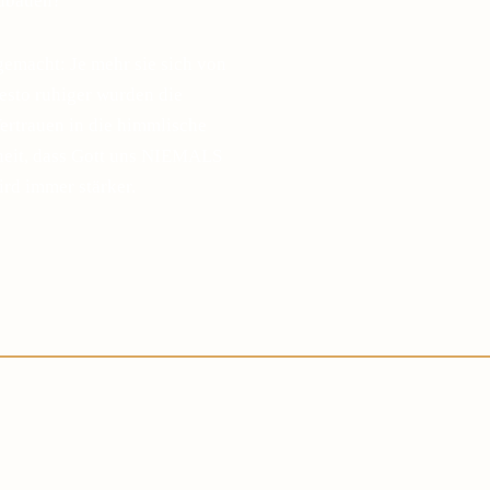
zubauen?
gemacht: Je mehr sie sich von
desto ruhiger wurden die
ertrauen in die himmlische
sheit, dass Gott uns NIEMALS
ird immer stärker.