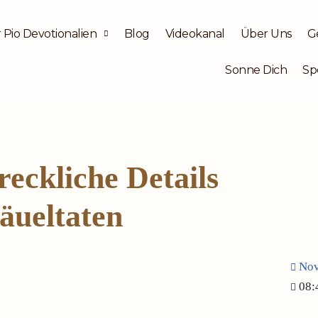
 Pio Devotionalien
Blog
Videokanal
Über Uns
G
Sonne Dich
Sp
reckliche Details
äueltaten
Nov
08: