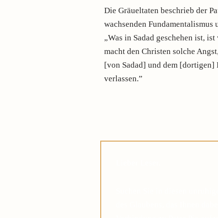
Die Gräueltaten beschrieb der Pa
wachsenden Fundamentalismus u
„Was in Sadad geschehen ist, ist
macht den Christen solche Angst
[von Sadad] und dem [dortigen] 
verlassen.”
Lieber Leser,
Suchen Sie in diesen unruhi
des Glaubens, das Ihnen dabei