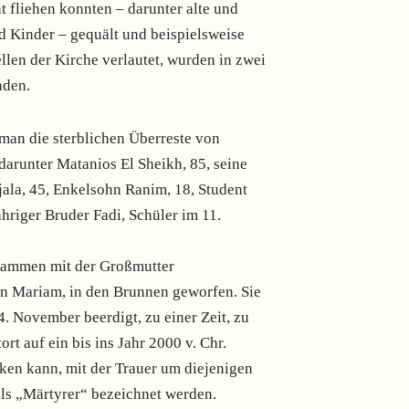
 fliehen konnten – darunter alte und
 Kinder – gequält und beispielsweise
llen der Kirche verlautet, wurden in zwei
nden.
man die sterblichen Überreste von
 darunter Matanios El Sheikh, 85, seine
Njala, 45, Enkelsohn Ranim, 18, Student
hriger Bruder Fadi, Schüler im 11.
e
usammen mit der Großmutter
lten Mariam, in den Brunnen geworfen. Sie
. November beerdigt, zu einer Zeit, zu
rt auf ein bis ins Jahr 2000 v. Chr.
ken kann, mit der Trauer um diejenigen
als „Märtyrer“ bezeichnet werden.