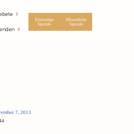
ebete
Einmalige
Monatliche
Spende
Spende
enden
ember 7, 2013
44