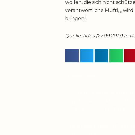
wollen, die sich nicht schüt
verantwortliche Mufti, „ wir
bringen“.
Quelle: fides (27.09.2013) in 
Lieber Leser,
Suchen Sie in diesen unru
Symbol des Glaubens, das I
eine tiefere Verbindung zu
Viele haben diese Erfahrun
sich von Pater Pio inspirier