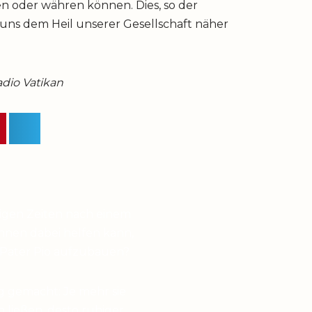
zen oder währen können. Dies, so der
d uns dem Heil unserer Gesellschaft näher
Radio Vatikan
higen Zeiten nach einem
hnen dabei helfen kann,
 Pater Pio aufzubauen?
g gemacht: Je mehr sie
en ließen, desto ruhiger