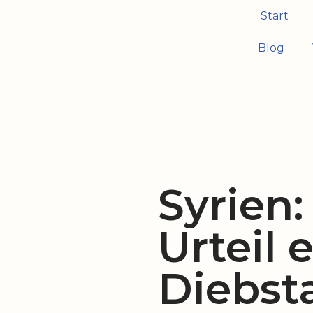
Start
Zum
Blog
Inhalt
springen
Syrien:
Urteil 
Diebst