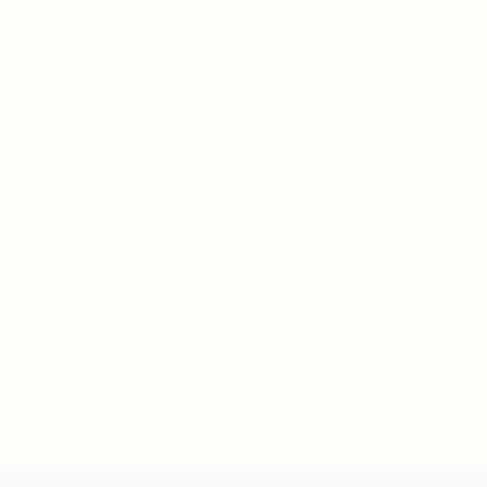
 Leben. Das Vertrauen in
 und die Gewissheit, dass
 komme was wolle, wird