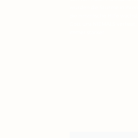
wurden die Stürme in ihrem
die himmlische Hilfe wächst,
Gott uns NIEMALS verlässt,
immer stärker.