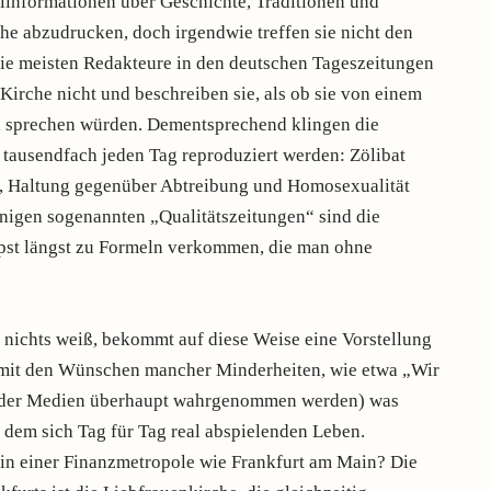
ilinformationen über Geschichte, Traditionen und
he abzudrucken, doch irgendwie treffen sie nicht den
Die meisten Redakteure in den deutschen Tageszeitungen
Kirche nicht und beschreiben sie, als ob sie von einem
tei sprechen würden. Dementsprechend klingen die
tausendfach jeden Tag reproduziert werden: Zölibat
n, Haltung gegenüber Abtreibung und Homosexualität
einigen sogenannten „Qualitätszeitungen“ sind die
st längst zu Formeln verkommen, die man ohne
 nichts weiß, bekommt auf diese Weise eine Vorstellung
r mit den Wünschen mancher Minderheiten, wie etwa „Wir
k der Medien überhaupt wahrgenommen werden) was
 dem sich Tag für Tag real abspielenden Leben.
e in einer Finanzmetropole wie Frankfurt am Main? Die