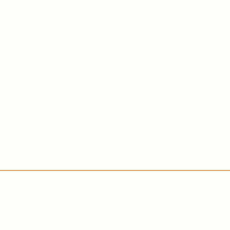
zubauen?
gemacht: Je mehr sie sich von
desto ruhiger wurden die
ertrauen in die himmlische
sheit, dass Gott uns NIEMALS
ird immer stärker.