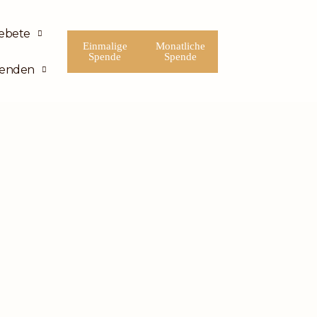
ebete
Einmalige
Monatliche
Spende
Spende
enden