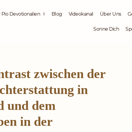
 Pio Devotionalien
Blog
Videokanal
Über Uns
G
Sonne Dich
Sp
trast zwischen der
hterstattung in
d und dem
en in der