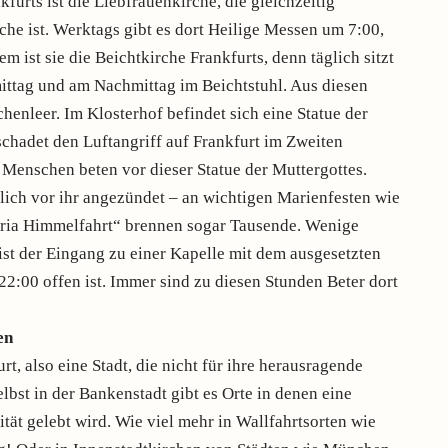
furts ist die Liebfrauenkirche, die gleichzeitig
he ist. Werktags gibt es dort Heilige Messen um 7:00,
 ist sie die Beichtkirche Frankfurts, denn täglich sitzt
ittag und am Nachmittag im Beichtstuhl. Aus diesen
henleer. Im Klosterhof befindet sich eine Statue der
hadet den Luftangriff auf Frankfurt im Zweiten
 Menschen beten vor dieser Statue der Muttergottes.
ich vor ihr angezündet – an wichtigen Marienfesten wie
ria Himmelfahrt“ brennen sogar Tausende. Wenige
 ist der Eingang zu einer Kapelle mit dem ausgesetzten
 22:00 offen ist. Immer sind zu diesen Stunden Beter dort
en
t, also eine Stadt, die nicht für ihre herausragende
lbst in der Bankenstadt gibt es Orte in denen eine
ität gelebt wird. Wie viel mehr in Wallfahrtsorten wie