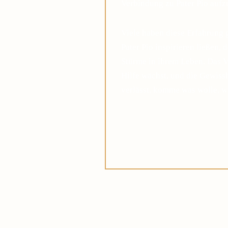
Verbindung zu Pater Pio auf
Viele haben diese Erfahrung 
Pater Pio inspirieren ließen, 
Stürme in ihrem Leben. Das V
Hilfe wächst, und die Gewis
verlässt, komme was wolle, w