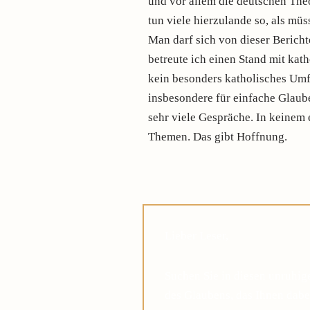
und vor allem die deutschen Th
tun viele hierzulande so, als müs
Man darf sich von dieser Berich
betreute ich einen Stand mit kat
kein besonders katholisches Umfe
insbesondere für einfache Glaub
sehr viele Gespräche. In keinem 
Themen. Das gibt Hoffnung.
Lieber Leser,
Suchen Sie in diesen unruhi
des Glaubens, das Ihnen dabei