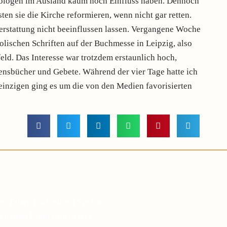
eologen im Ausland kaum noch Einfluss haben. Dennoch
sten sie die Kirche reformieren, wenn nicht gar retten.
terstattung nicht beeinflussen lassen. Vergangene Woche
holischen Schriften auf der Buchmesse in Leipzig, also
ld. Das Interesse war trotzdem erstaunlich hoch,
ensbücher und Gebete. Während der vier Tage hatte ich
einzigen ging es um die von den Medien favorisierten
gen Zeiten nach einem Symbol
 helfen kann, eine tiefere