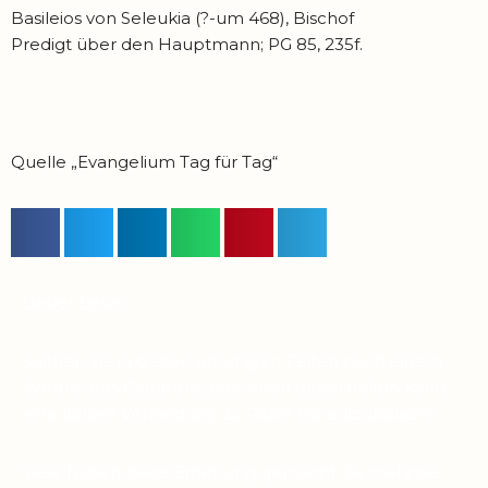
Basileios von Seleukia (?-um 468), Bischof
Predigt über den Hauptmann; PG 85, 235f.
Quelle „Evangelium Tag für Tag“
Lieber Leser,
Suchen Sie in diesen unruhigen Zeiten nach einem
Symbol des Glaubens, das Ihnen dabei helfen kann,
eine tiefere Verbindung zu Pater Pio aufzubauen?
Viele haben diese Erfahrung gemacht: Je mehr sie