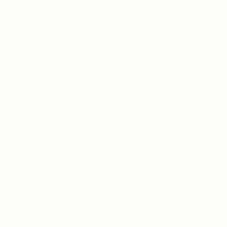
sich von Pater Pio inspirieren ließen, desto ruhiger
wurden die Stürme in ihrem Leben. Das Vertrauen in
die himmlische Hilfe wächst, und die Gewissheit, dass
Gott uns NIEMALS verlässt, komme was wolle, wird
immer stärker.