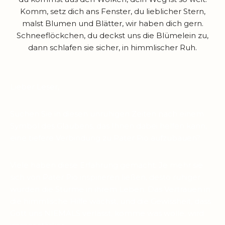
Komm, setz dich ans Fenster, du lieblicher Stern,
malst Blumen und Blätter, wir haben dich gern.
Schneeflöckchen, du deckst uns die Blümelein zu,
dann schlafen sie sicher, in himmlischer Ruh.
Lieber Leser,
Suchen Sie in diesen unruhigen Zeiten nach einem
Symbol des Glaubens, das Ihnen dabei helfen kann,
eine tiefere Verbindung zu Pater Pio aufzubauen?
Viele haben diese Erfahrung gemacht: Je mehr sie
sich von Pater Pio inspirieren ließen, desto ruhiger
wurden die Stürme in ihrem Leben. Das Vertrauen in
die himmlische Hilfe wächst, und die Gewissheit, dass
Gott uns NIEMALS verlässt, komme was wolle, wird