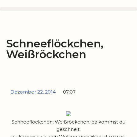
Zum
Inhalt
springen
Schneeflöckchen,
Weißröckchen
Dezember 22, 2014
07:07
Schneeflöckchen, Weißröckchen, da kommst du
geschneit,
du kommst aus den Wolken, dein Weg ist so weit.