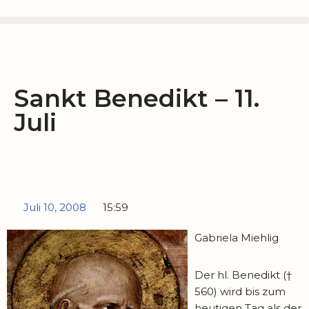
Zum
Inhalt
springen
Sankt Benedikt – 11.
Juli
Juli 10, 2008
15:59
Gabriela Miehlig
Der hl. Benedikt (†
560) wird bis zum
heutigen Tag als der