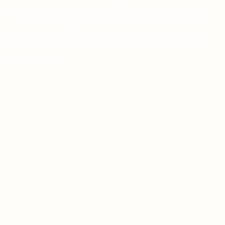
sich von Pater Pio inspirieren ließen, desto ruhiger
wurden die Stürme in ihrem Leben. Das Vertrauen in
die himmlische Hilfe wächst, und die Gewissheit, dass
Gott uns NIEMALS verlässt, komme was wolle, wird
immer stärker.