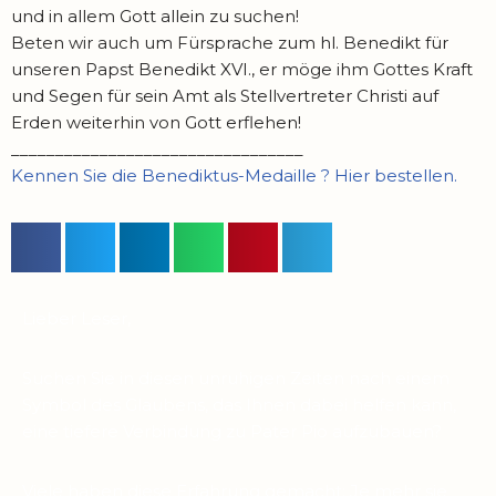
und in allem Gott allein zu suchen!
Beten wir auch um Fürsprache zum hl. Benedikt für
unseren Papst Benedikt XVI., er möge ihm Gottes Kraft
und Segen für sein Amt als Stellvertreter Christi auf
Erden weiterhin von Gott erflehen!
_________________________________
Kennen Sie die Benediktus-Medaille ? Hier bestellen.
Lieber Leser,
Suchen Sie in diesen unruhigen Zeiten nach einem
Symbol des Glaubens, das Ihnen dabei helfen kann,
eine tiefere Verbindung zu Pater Pio aufzubauen?
Viele haben diese Erfahrung gemacht: Je mehr sie