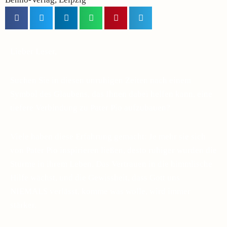
Lieber Leser,
Suchen Sie in diesen unruhigen Zeiten nach einem
Symbol des Glaubens, das Ihnen dabei helfen kann, eine
tiefere Verbindung zu Pater Pio aufzubauen?
Viele haben diese Erfahrung gemacht: Je mehr sie sich
von Pater Pio inspirieren ließen, desto ruhiger wurden die
Stürme in ihrem Leben. Das Vertrauen in die himmlische
Hilfe wächst, und die Gewissheit, dass Gott uns
NIEMALS verlässt, komme was wolle, wird immer
stärker.