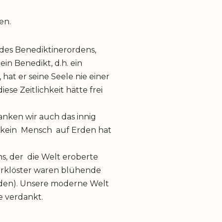
en.
 des Benediktinerordens,
in Benedikt, d.h. ein
at er seine Seele nie einer
ese Zeitlichkeit hätte frei
anken wir auch das innig
l kein Mensch auf Erden hat
s, der die Welt eroberte
nerklöster waren blühende
den). Unsere moderne Welt
he verdankt.