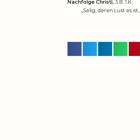
Nachfolge Christi,
3.B. 1.K.:
„Selig, deren Lust es ist, s
Lieber Leser,
Suchen Sie in diesen unru
Symbol des Glaubens, das I
eine tiefere Verbindung zu
Viele haben diese Erfahrun
sich von Pater Pio inspirier
wurden die Stürme in ihrem