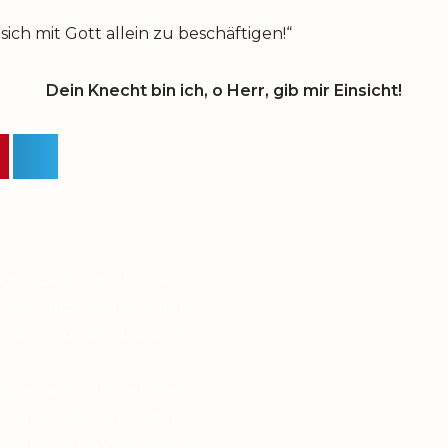
ich mit Gott allein zu beschäftigen!“
Dein Knecht bin ich, o Herr, gib mir Einsicht!
higen Zeiten nach einem
hnen dabei helfen kann,
 Pater Pio aufzubauen?
g gemacht: Je mehr sie
en ließen, desto ruhiger
 Leben. Das Vertrauen in