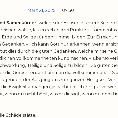
März 21, 2025
07:30
ind Samenkörner,
welche der Erlöser in unsere Seelen h
reichen wollte, lassen sich in drei Punkte zusammenfass
er Erde und Selige für den Himmel bilden. Zur Erreichu
n Gedanken. – Ich kann Gott nur erkennen, wenn er si
tut dies durch die guten Gedanken, welche mir seine Gr
endlichen Vollkommenheiten kundmachen. – Ebenso verhä
werdung, Heilige und Selige zu bilden. Die guten G
en die Gerechten, entflammen die Vollkommenen. – Sie s
r Tugenden, der Ausgang unserer ganzen Heiligkeit. Von
die Ewigkeit abhängen, je nachdem ich ihn gut verwert
r, wenn du nicht hörst, was er dir sagt, wenn du dem Lic
die Schädelstätte,