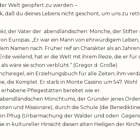
 Welt geopfert zu werden. –
nk, daß du deines Lebens nicht geschont, um uns zu rett
ikt
, der Vater der abendländischen Mönche, der Stifter
ron Europas. „Er war ein Mann von ehrwürdigem Leben, e
m Namen nach. Früher reif an Charakter als an Jahren, h
de weilend, hat er die Welt mit ihrem Reize, die er für di
als wäre sie schon verblüht.“ (Gregor d. Große)
nchsregel, ein Erziehungsbuch für alle Zeiten; ihm verd
e, die Komplet. Er starb in Monte Cassino um 547. Woh
e erhabene Pflege­stätten bereitet wie er.
es abendländischen Mönchtums, der Gründer jenes Orden
ten und Missionäre), durch die Schule (die Benedikti
 den Pflug (Urbarmachung der Wälder und öden Gegen
sie in kultureller Hinsicht diesen alten Heiligen der Kirc