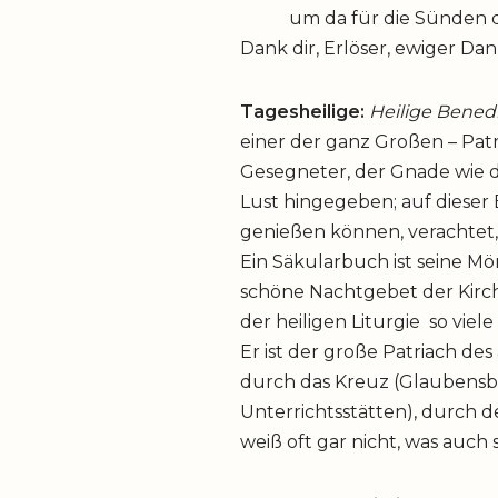
um da für die Sünden der
Dank dir, Erlöser, ewiger Da
Tagesheilige:
Heilige Bened
einer der ganz Großen – Pat
Gesegneter, der Gnade wie de
Lust hingegeben; auf dieser Er
genießen können, verachtet, 
Ein Säkularbuch ist seine Mö
schöne Nachtgebet der Kirch
der heiligen Liturgie so viel
Er ist der große Patriach d
durch das Kreuz (Glaubensbo
Unterrichtsstätten), durch
weiß oft gar nicht, was auch 