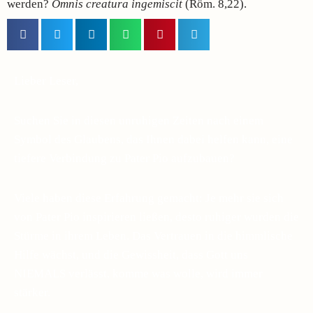
werden?
Omnis creatura ingemiscit
(Röm. 8,22).
Lieber Leser,
Suchen Sie in diesen unruhigen Zeiten nach einem
Symbol des Glaubens, das Ihnen dabei helfen kann, eine
tiefere Verbindung zu Pater Pio aufzubauen?
Viele haben diese Erfahrung gemacht: Je mehr sie sich
von Pater Pio inspirieren ließen, desto ruhiger wurden die
Stürme in ihrem Leben. Das Vertrauen in die himmlische
Hilfe wächst, und die Gewissheit, dass Gott uns
NIEMALS verlässt, komme was wolle, wird immer
stärker.