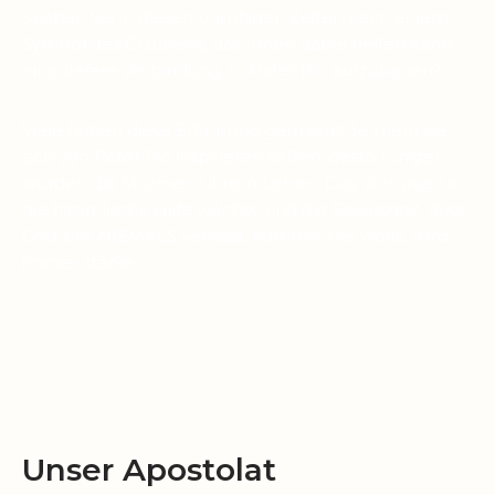
Suchen Sie in diesen unruhigen Zeiten nach einem
Symbol des Glaubens, das Ihnen dabei helfen kann,
eine tiefere Verbindung zu Pater Pio aufzubauen?
Viele haben diese Erfahrung gemacht: Je mehr sie
sich von Pater Pio inspirieren ließen, desto ruhiger
wurden die Stürme in ihrem Leben. Das Vertrauen in
die himmlische Hilfe wächst, und die Gewissheit, dass
Gott uns NIEMALS verlässt, komme was wolle, wird
immer stärker.
Unser Apostolat