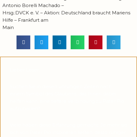
Antonio Borelli Machado –
Hrsg.:DVCK e. V. – Aktion: Deutschland braucht Mariens
Hilfe – Frankfurt am
Main
Lieber Leser,
Suchen Sie in diesen unruhigen Zeiten nach
einem Symbol des Glaubens, das Ihnen dabei
helfen kann, eine tiefere Verbindung zu Pater Pio
aufzubauen?
Viele haben diese Erfahrung gemacht: Je mehr sie
sich von Pater Pio inspirieren ließen, desto ruhiger