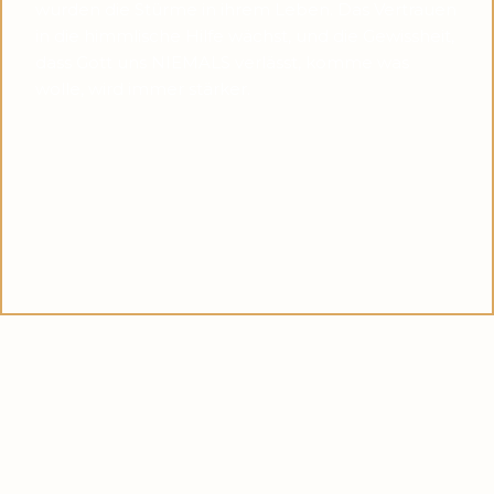
wurden die Stürme in ihrem Leben. Das Vertrauen
in die himmlische Hilfe wächst, und die Gewissheit,
dass Gott uns NIEMALS verlässt, komme was
wolle, wird immer stärker.