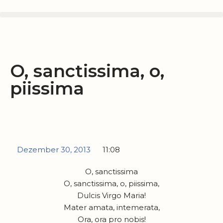
Zum
Inhalt
springen
O, sanctissima, o,
piissima
Dezember 30, 2013
11:08
O, sanctissima
O, sanctissima, o, piissima,
Dulcis Virgo Maria!
Mater amata, intemerata,
Ora, ora pro nobis!