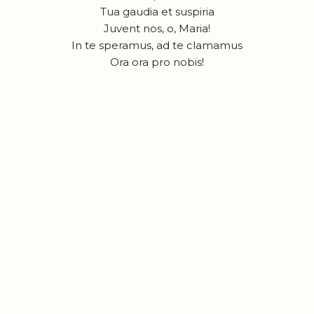
Tua gaudia et suspiria
Juvent nos, o, Maria!
In te speramus, ad te clamamus
Ora ora pro nobis!
Lieber Leser,
Suchen Sie in diesen unruhigen Zeiten nach einem
Symbol des Glaubens, das Ihnen dabei helfen kann,
eine tiefere Verbindung zu Pater Pio aufzubauen?
Viele haben diese Erfahrung gemacht: Je mehr sie
sich von Pater Pio inspirieren ließen, desto ruhiger
wurden die Stürme in ihrem Leben. Das Vertrauen in
die himmlische Hilfe wächst, und die Gewissheit, dass
Gott uns NIEMALS verlässt, komme was wolle, wird
immer stärker.