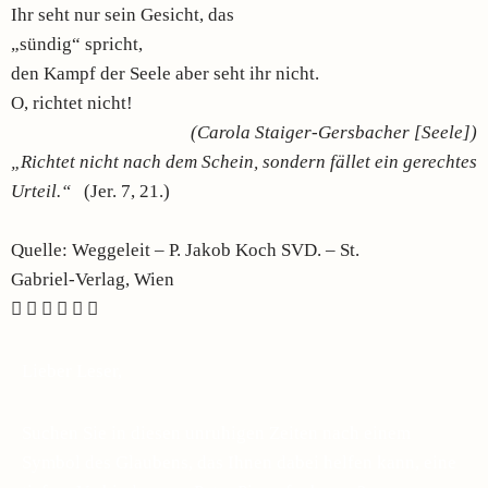
Ihr seht nur sein Gesicht, das
„sündig“ spricht,
den Kampf der Seele aber seht ihr nicht.
O, richtet nicht!
(Carola Staiger-Gersbacher [Seele])
„Richtet nicht nach dem Schein, sondern fället ein gerechtes
Urteil.“
(Jer. 7, 21.)
Quelle: Weggeleit – P. Jakob Koch SVD. – St.
Gabriel-Verlag, Wien
Lieber Leser,
Suchen Sie in diesen unruhigen Zeiten nach einem
Symbol des Glaubens, das Ihnen dabei helfen kann, eine