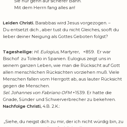
Sie nur gehn auf sicherer Bahn.
Mit dem Herrn fang alles an!
Leiden Christi.
Barabbas wird Jesus vorgezogen. –
Du entsetzt dich , aber tust du nicht Gleiches, sooft du
lieber deiner Neigung als Gottes Geboten folgst?
Tagesheilige:
Hl. Eulogius
, Martyrer, +859. Er war
Bischof zu Toledo in Spanien. Eulogius zeigt uns in
seinem ganzen Leben, wie man die Rücksicht auf Gott
allen menschlichen Rücksichten vorziehen muß. Viele
Menschen fallen vom Herrgott ab, aus lauter Rücksicht
gegen die Menschen.
Sel. Johannes von Fabriano OFM
+1539. Er hatte die
Gnade, Sünder und Schwerver­brecher zu bekehren.
Nachfolge Christi,
4.B. 2.K.:
„Siehe, du neigst dich zu mir, der ich nicht würdig bin, zu