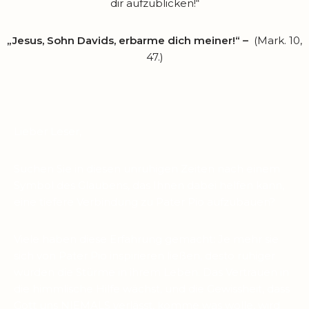
dir aufzublicken!“
„Jesus, Sohn Davids, erbarme dich meiner!“ –
(Mark. 10,
47.)
Lieber Leser,
Suchen Sie in diesen unruhigen Zeiten nach einem
Symbol des Glaubens, das Ihnen dabei helfen kann,
eine tiefere Verbindung zu Pater Pio aufzubauen?
Viele haben diese Erfahrung gemacht: Je mehr sie
sich von Pater Pio inspirieren ließen, desto ruhiger
wurden die Stürme in ihrem Leben. Das Vertrauen in
die himmlische Hilfe wächst, und die Gewissheit, dass
Gott uns NIEMALS verlässt, komme was wolle, wird