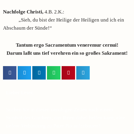
Nachfolge Christi,
4.B. 2.K.:
„Sieh, du bist der Heilige der Heiligen und ich ein
Abschaum der Sünde!“
Tantum ergo Sacramentum veneremur cernui!
Darum laßt uns tief verehren ein so großes Sakrament!
Lieber Leser,
Suchen Sie in diesen unruhigen Zeiten nach einem
Symbol des Glaubens, das Ihnen dabei helfen kann, eine
tiefere Verbindung zu Pater Pio aufzubauen?