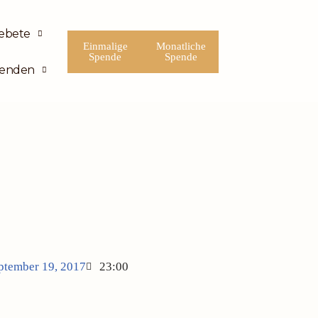
ebete
Einmalige
Monatliche
Spende
Spende
enden
ptember 19, 2017
23:00