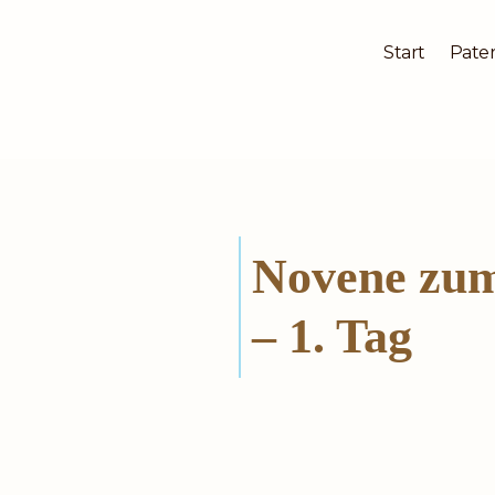
Start
Pater
Zum
Inhalt
springen
Novene zum
– 1. Tag