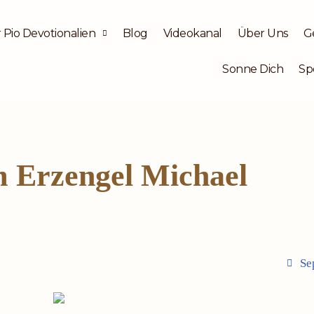
 Pio Devotionalien
Blog
Videokanal
Über Uns
G
Sonne Dich
Sp
 Erzengel Michael
Se