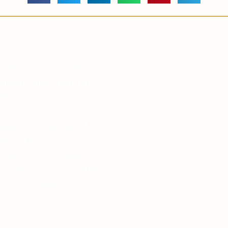
gen Zeiten nach einem Symbol
 helfen kann, eine tiefere
zubauen?
gemacht: Je mehr sie sich von
desto ruhiger wurden die
ertrauen in die himmlische
sheit, dass Gott uns NIEMALS
ird immer stärker.