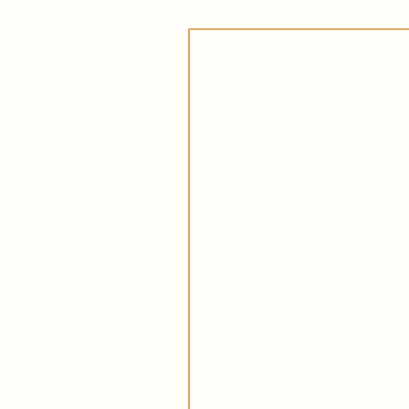
Lieber Leser,
Suchen Sie in diesen unruhi
des Glaubens, das Ihnen dabei
Verbindung zu Pater Pio auf
Viele haben diese Erfahrung 
Pater Pio inspirieren ließen, 
Stürme in ihrem Leben. Das V
Hilfe wächst, und die Gewis
verlässt, komme was wolle, w