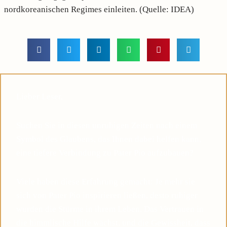
nordkoreanischen Regimes einleiten. (Quelle: IDEA)
Lieber Leser,
Suchen Sie in diesen unruhigen Zeiten nach einem
Symbol des Glaubens, das Ihnen dabei helfen kann,
eine tiefere Verbindung zu Pater Pio aufzubauen?
Viele haben diese Erfahrung gemacht: Je mehr sie
sich von Pater Pio inspirieren ließen, desto ruhiger
wurden die Stürme in ihrem Leben. Das Vertrauen in
die himmlische Hilfe wächst, und die Gewissheit, dass