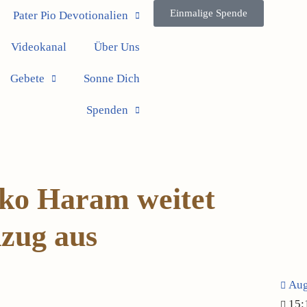
Einmalige Spende
Pater Pio Devotionalien
Videokanal
Über Uns
Gebete
Sonne Dich
Spenden
oko Haram weitet
dzug aus
Aug
15: