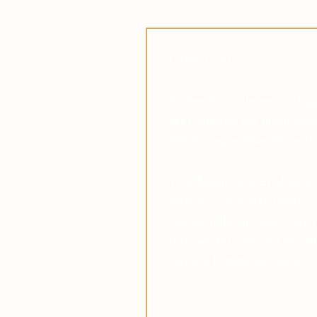
Lieber Leser,
Suchen Sie in diesen unruhi
des Glaubens, das Ihnen dabei
Verbindung zu Pater Pio auf
Viele haben diese Erfahrung 
Pater Pio inspirieren ließen, 
Stürme in ihrem Leben. Das V
Hilfe wächst, und die Gewis
verlässt, komme was wolle, w