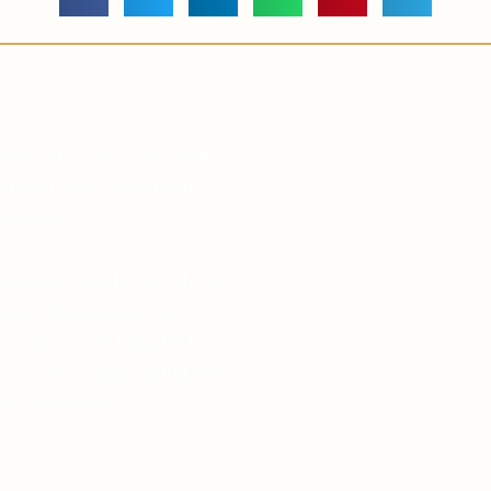
gen Zeiten nach einem Symbol
 helfen kann, eine tiefere
zubauen?
gemacht: Je mehr sie sich von
desto ruhiger wurden die
ertrauen in die himmlische
sheit, dass Gott uns NIEMALS
ird immer stärker.