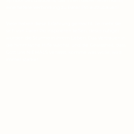
Symbol des Glaubens, das Ihnen dabei helfen kann,
eine tiefere Verbindung zu Pater Pio aufzubauen?
Viele haben diese Erfahrung gemacht: Je mehr sie
sich von Pater Pio inspirieren ließen, desto ruhiger
wurden die Stürme in ihrem Leben. Das Vertrauen in
die himmlische Hilfe wächst, und die Gewissheit, dass
Gott uns NIEMALS verlässt, komme was wolle, wird
immer stärker.