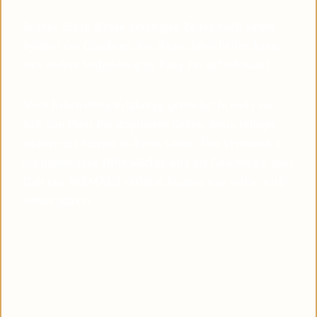
Suchen Sie in diesen unruhigen Zeiten nach einem
Symbol des Glaubens, das Ihnen dabei helfen kann,
eine tiefere Verbindung zu Pater Pio aufzubauen?
Viele haben diese Erfahrung gemacht: Je mehr sie
sich von Pater Pio inspirieren ließen, desto ruhiger
wurden die Stürme in ihrem Leben. Das Vertrauen in
die himmlische Hilfe wächst, und die Gewissheit, dass
Gott uns NIEMALS verlässt, komme was wolle, wird
immer stärker.