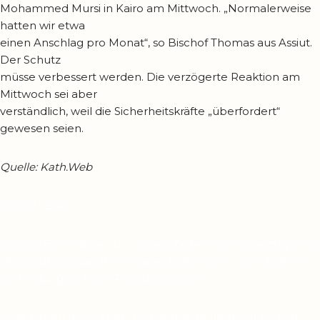
Mohammed Mursi in Kairo am Mittwoch. „Normalerweise
hatten wir etwa
einen Anschlag pro Monat“, so Bischof Thomas aus Assiut.
Der Schutz
müsse verbessert werden. Die verzögerte Reaktion am
Mittwoch sei aber
verständlich, weil die Sicherheitskräfte „überfordert“
gewesen seien.
Quelle: Kath.Web
Lieber Leser,
Suchen Sie in diesen unruhigen Zeiten nach einem Symbol
des Glaubens, das Ihnen dabei helfen kann, eine tiefere
Verbindung zu Pater Pio aufzubauen?
Viele haben diese Erfahrung gemacht: Je mehr sie sich