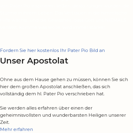
von Pater Pio inspirieren ließen, desto ruhiger wurden die
Stürme in ihrem Leben. Das Vertrauen in die himmlische
Hilfe wächst, und die Gewissheit, dass Gott uns NIEMALS
verlässt, komme was wolle, wird immer stärker.
Fordern Sie hier kostenlos Ihr Pater Pio Bild an
Unser Apostolat
Ohne aus dem Hause gehen zu müssen, können Sie sich
hier dem großen Apostolat anschließen, das sich
vollständig dem hl. Pater Pio verschrieben hat.
Sie werden alles erfahren über einen der
geheimnisvollsten und wunderbarsten Heiligen unserer
Zeit.
Mehr erfahren