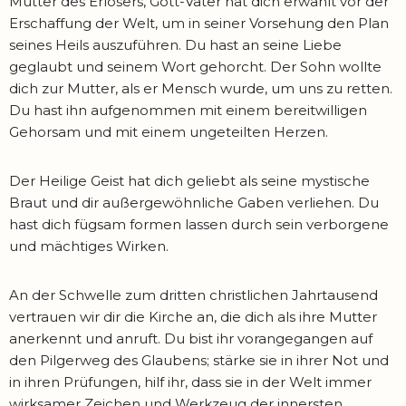
Mutter des Erlösers, Gott-Vater hat dich erwählt vor der
Erschaffung der Welt, um in seiner Vorsehung den Plan
seines Heils auszuführen. Du hast an seine Liebe
geglaubt und seinem Wort gehorcht. Der Sohn wollte
dich zur Mutter, als er Mensch wurde, um uns zu retten.
Du hast ihn aufgenommen mit einem bereitwilligen
Gehorsam und mit einem ungeteilten Herzen.
Der Heilige Geist hat dich geliebt als seine mystische
Braut und dir außergewöhnliche Gaben verliehen. Du
hast dich fügsam formen lassen durch sein verborgene
und mächtiges Wirken.
An der Schwelle zum dritten christlichen Jahrtausend
vertrauen wir dir die Kirche an, die dich als ihre Mutter
anerkennt und anruft. Du bist ihr vorangegangen auf
den Pilgerweg des Glaubens; stärke sie in ihrer Not und
in ihren Prüfungen, hilf ihr, dass sie in der Welt immer
wirksamer Zeichen und Werkzeug der innersten