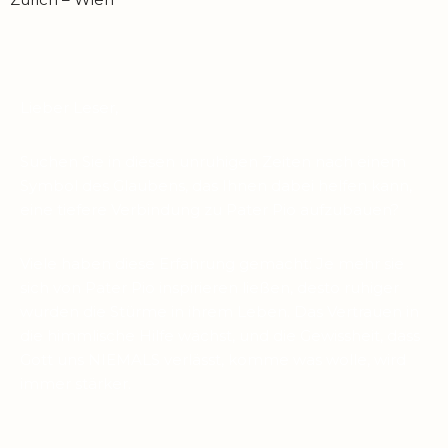
Lieber Leser,
Suchen Sie in diesen unruhigen Zeiten nach einem
Symbol des Glaubens, das Ihnen dabei helfen kann,
eine tiefere Verbindung zu Pater Pio aufzubauen?
Viele haben diese Erfahrung gemacht: Je mehr sie
sich von Pater Pio inspirieren ließen, desto ruhiger
wurden die Stürme in ihrem Leben. Das Vertrauen in
die himmlische Hilfe wächst, und die Gewissheit, dass
Gott uns NIEMALS verlässt, komme was wolle, wird
immer stärker.