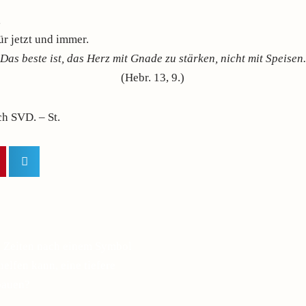
,
für jetzt und immer.
Das beste ist, das Herz mit Gnade zu stärken, nicht mit Speisen
(Hebr. 13, 9.)
ch SVD. – St.
n Zeiten nach einem Symbol
elfen kann, eine tiefere
bauen?