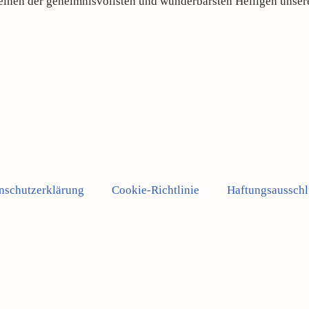
 einen der geheimnisvollsten und wunderbarsten Heiligen unsere
nschutzerklärung
Cookie-Richtlinie
Haftungsausschl