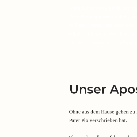
Viele haben diese Erfahrung ge
Pater Pio inspirieren ließen, d
in ihrem Leben. Das Vertrauen 
wächst, und die Gewissheit, d
verlässt, komme was wolle, wir
Unser Apos
Ohne aus dem Hause gehen zu mü
Pater Pio verschrieben hat.