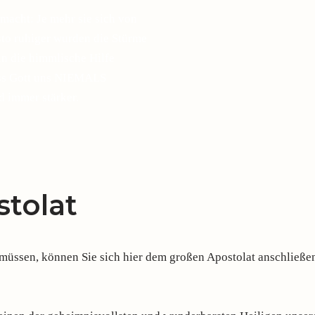
macht: Je mehr sie sich von
esto ruhiger wurden die Stürme
in die himmlische Hilfe
ass Gott uns NIEMALS
d immer stärker.
tolat
ssen, können Sie sich hier dem großen Apostolat anschließen,