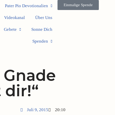
Einmalige Spende
Pater Pio Devotionalien
Videokanal
Über Uns
Gebete
Sonne Dich
Spenden
 Gnade
dir!“
Juli 9, 2015
20:10