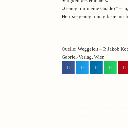
Seligkeit des Himmels.
„Genügt dir meine Gnade?“ – Ja
Herr sie genügt mir, gib sie mir 
„
Quelle: Weggeleit – P. Jakob Ko
Gabriel-Verlag, Wien
Lieber Leser,
Suchen Sie in diesen unruhige
des Glaubens, das Ihnen dabei h
Verbindung zu Pater Pio aufzu