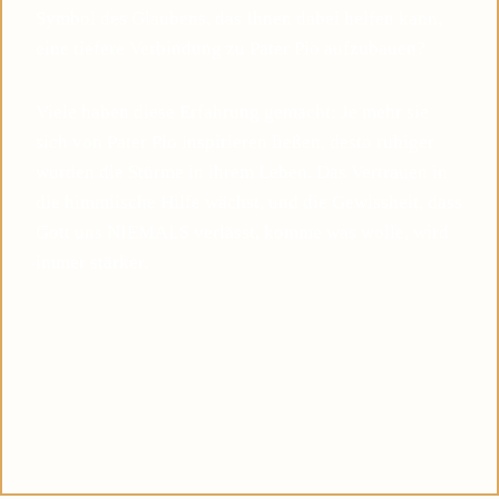
Symbol des Glaubens, das Ihnen dabei helfen kann,
eine tiefere Verbindung zu Pater Pio aufzubauen?
Viele haben diese Erfahrung gemacht: Je mehr sie
sich von Pater Pio inspirieren ließen, desto ruhiger
wurden die Stürme in ihrem Leben. Das Vertrauen in
die himmlische Hilfe wächst, und die Gewissheit, dass
Gott uns NIEMALS verlässt, komme was wolle, wird
immer stärker.