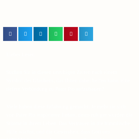
Lieber Leser,
Suchen Sie in diesen unruhigen Zeiten nach einem
Symbol des Glaubens, das Ihnen dabei helfen kann, eine
tiefere Verbindung zu Pater Pio aufzubauen?
Viele haben diese Erfahrung gemacht: Je mehr sie sich
von Pater Pio inspirieren ließen, desto ruhiger wurden die
Stürme in ihrem Leben. Das Vertrauen in die himmlische
Hilfe wächst, und die Gewissheit, dass Gott uns