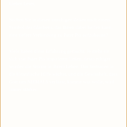
Lieber Leser,
Suchen Sie in diesen unruhigen Zeiten nach einem
Symbol des Glaubens, das Ihnen dabei helfen kann,
eine tiefere Verbindung zu Pater Pio aufzubauen?
Viele haben diese Erfahrung gemacht: Je mehr sie
sich von Pater Pio inspirieren ließen, desto ruhiger
wurden die Stürme in ihrem Leben. Das Vertrauen in
die himmlische Hilfe wächst, und die Gewissheit, dass
Gott uns NIEMALS verlässt, komme was wolle, wird
immer stärker.