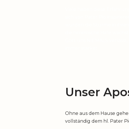
Viele haben diese Erfahrun
sich von Pater Pio inspirier
wurden die Stürme in ihrem
die himmlische Hilfe wächst,
Gott uns NIEMALS verlässt,
immer stärker.
Unser Apos
Ohne aus dem Hause gehen z
vollständig dem hl. Pater P