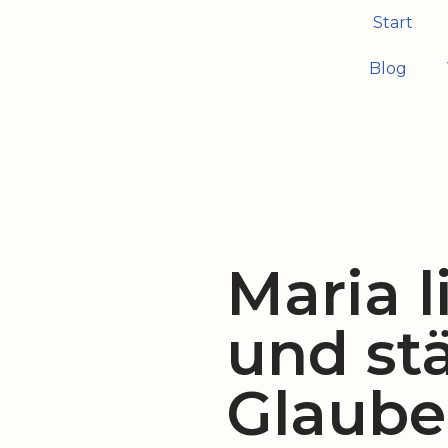
Start
Zum
Blog
Inhalt
springen
Maria l
und st
Glaub