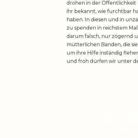
drohen in der Öffentlichkei
ihr bekannt, wie furchtbar h
haben. In diesen und in unz
zu spenden in reichstem Maße
darum falsch, nur zögernd u
mütterlichen Banden, die sie
um ihre Hilfe inständig flehe
und froh dürfen wir unter d
Lieber Leser,
Suchen Sie in diesen unru
Symbol des Glaubens, das I
eine tiefere Verbindung zu