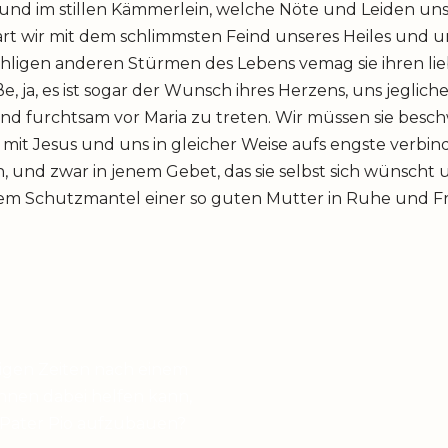
t und im stillen Kämmerlein, welche Nöte und Leiden un
art wir mit dem schlimmsten Feind unseres Heiles und u
ähligen anderen Stürmen des Lebens vemag sie ihren lie
, ja, es ist sogar der Wunsch ihres Herzens, uns jeglich
nd furchtsam vor Maria zu treten. Wir müssen sie besch
 mit Jesus und uns in gleicher Weise aufs engste verbin
n, und zwar in jenem Gebet, das sie selbst sich wünscht un
em Schutzmantel einer so guten Mutter in Ruhe und Fr
higen Zeiten nach einem
hnen dabei helfen kann,
 Pater Pio aufzubauen?