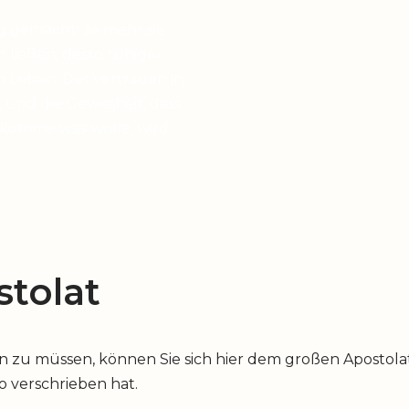
g gemacht: Je mehr sie
en ließen, desto ruhiger
 Leben. Das Vertrauen in
 und die Gewissheit, dass
 komme was wolle, wird
tolat
u müssen, können Sie sich hier dem großen Apostolat 
io verschrieben hat.