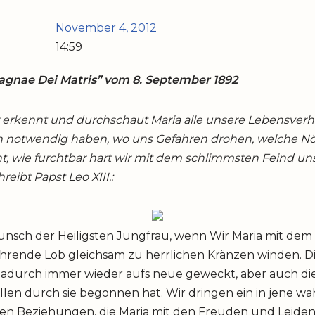
November 4, 2012
14:59
Magnae Dei Matris” vom 8. September 1892
r erkennt und durchschaut Maria alle unsere Lebensverhäl
n notwendig haben, wo uns Gefahren drohen, welche Nö
t, wie furchtbar hart wir mit dem schlimmsten Feind un
eibt Papst Leo XIII.:
Wunsch der Heiligsten Jungfrau, wenn Wir Maria mit dem
hrende Lob gleichsam zu herrlichen Kränzen winden. Di
durch immer wieder aufs neue geweckt, aber auch di
llen durch sie begonnen hat. Wir dringen ein in jene wa
n Beziehungen, die Maria mit den Freuden und Leide