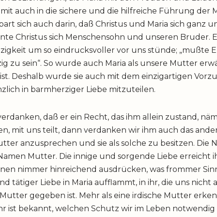
omit auch in die sichere und die hilfreiche Führung der 
art sich auch darin, daß Christus und Maria sich ganz
nnte Christus sich Menschensohn und unseren Bruder. Er
rzigkeit um so eindrucksvoller vor uns stünde; „mußte 
 zu sein“. So wurde auch Maria als unsere Mutter erwähl
ist. Deshalb wurde sie auch mit dem einzigartigen Vorzu
nzlich in barmherziger Liebe mitzuteilen.
verdanken, daß er ein Recht, das ihm allein zustand, näm
n, mit uns teilt, dann verdanken wir ihm auch das ander
utter anzusprechen und sie als solche zu besitzen. Die
Namen Mutter. Die innige und sorgende Liebe erreicht i
nen nimmer hinreichend ausdrücken, was frommer Sin
 tätiger Liebe in Maria aufflammt, in ihr, die uns nicht
 Mutter gegeben ist. Mehr als eine irdische Mutter erke
Ihr ist bekannt, welchen Schutz wir im Leben notwendi