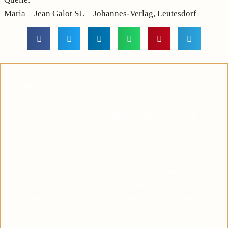
Maria – Jean Galot SJ. – Johannes-Verlag, Leutesdorf
Lieber Leser,
Suchen Sie in diesen unruhigen Zeiten nach einem
Symbol des Glaubens, das Ihnen dabei helfen kann,
eine tiefere Verbindung zu Pater Pio aufzubauen?
Viele haben diese Erfahrung gemacht: Je mehr sie
sich von Pater Pio inspirieren ließen, desto ruhiger
wurden die Stürme in ihrem Leben. Das Vertrauen in
die himmlische Hilfe wächst, und die Gewissheit, dass
Gott uns NIEMALS verlässt, komme was wolle, wird